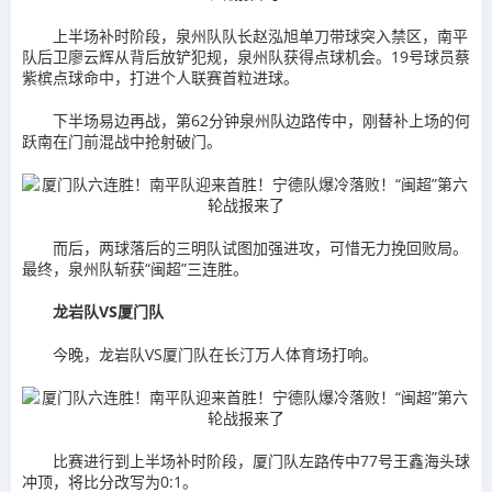
上半场补时阶段，泉州队队长赵泓旭单刀带球突入禁区，南平
队后卫廖云辉从背后放铲犯规，泉州队获得点球机会。19号球员蔡
紫槟点球命中，打进个人联赛首粒进球。
下半场易边再战，第62分钟泉州队边路传中，刚替补上场的何
跃南在门前混战中抢射破门。
而后，两球落后的三明队试图加强进攻，可惜无力挽回败局。
最终，泉州队斩获“闽超”三连胜。
龙岩队VS厦门队
今晚，龙岩队VS厦门队在长汀万人体育场打响。
比赛进行到上半场补时阶段，厦门队左路传中77号王鑫海头球
冲顶，将比分改写为0:1。