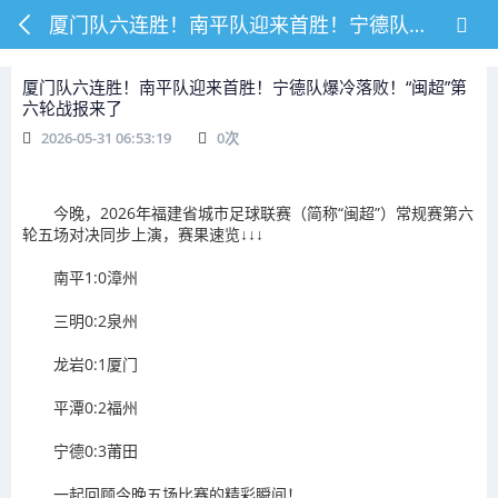
厦门队六连胜！南平队迎来首胜！宁德队爆冷落败！“闽超”第六轮战报来了
厦门队六连胜！南平队迎来首胜！宁德队爆冷落败！“闽超”第
六轮战报来了
2026-05-31 06:53:19
0
次
今晚，2026年福建省城市足球联赛（简称“闽超”）常规赛第六
轮五场对决同步上演，赛果速览↓↓↓
南平1:0漳州
三明0:2泉州
龙岩0:1厦门
平潭0:2福州
宁德0:3莆田
一起回顾今晚五场比赛的精彩瞬间！