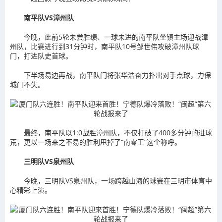
南平队VS漳州队
今晚，此前5轮未尝胜绩、一球未进的南平队坐镇主场迎战漳
州队，比赛进行到31分钟时，南平队10号邹世伟攻破漳州队球
门，打进队史首球。
下半场易边再战，南平队门将张华浩奋力扑出对手点球，力保
城门不失。
最终，南平队以1:0战胜漳州队，不仅打破了400多分钟的进球
荒，更以一场来之不易的胜利甩掉了“南零王”这个称呼。
三明队VS泉州队
今晚，三明队VS泉州队，一场跨越山海的球赛在三明市体育中
心精彩上演。