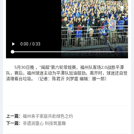
5月30日晚 ，“闽超”第六轮常规赛，福州队客场2:0战胜平潭
队，赛后，福州球迷主动为平潭队加油鼓劲。离开时，球迷还自觉
清理看台垃圾。
（
记者：陈君沂 刘梦霆 编辑：滕一郎）
上一篇：
福州亲子家庭共赴绿色之约
下一篇：
非遗润童心 科技筑童趣