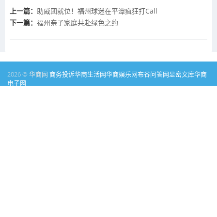
上一篇：
助威团就位！福州球迷在平潭疯狂打Call
下一篇：
福州亲子家庭共赴绿色之约
2026 © 华商网
商务投诉
华商生活网
华商娱乐网
布谷问答网
显密文库
华商
电子网