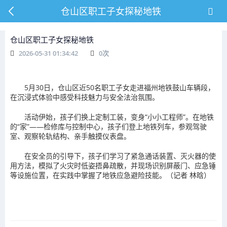
仓山区职工子女探秘地铁
仓山区职工子女探秘地铁
2026-05-31 01:34:42
0
次
5月30日，仓山区近50名职工子女走进福州地铁鼓山车辆段，
在沉浸式体验中感受科技魅力与安全法治氛围。
活动伊始，孩子们换上定制工装，变身“小小工程师”。在地铁
的“家”——检修库与控制中心，孩子们登上地铁列车，参观驾驶
室、观察轮轨结构、亲手触摸仪表盘。
在安全员的引导下，孩子们学习了紧急通话装置、灭火器的使
用方法，模拟了火灾时低姿捂鼻疏散，并现场识别屏蔽门、应急锤
等设施位置，在实践中掌握了地铁应急避险技能。（记者 林晗）