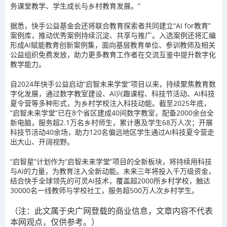
务课堂教学、学生成长与乡村教育发展。”
据悉，快手公益基金会还将联合教育探索者共同建立“AI for教育”
案例库，推动优秀案例持续沉淀、共享与推广。入选案例还将汇编
形成AI赋能教育创新案例集，面向基层教育单位、参训教师及相关
公益组织免费发放，助力更多教育工作者在交流互鉴中提升数字化
教学能力。
自2024年快手公益启动“启智未来学堂”项目以来，持续聚焦教育数
字化发展，通过数字教室建设、AI兴趣课程、科技节活动、AI科技
夏令营等多种形式，为乡村学校注入科技动能。截至2025年底，
“启智未来学堂”已在8个省区建成40间数字教室，配备2000余台全
新电脑，服务超2.1万名乡村师生，累计惠及学生68万人次；开展
科技节活动40余场，助力120名偏远地区学生通过AI科技夏令营走
出大山、开阔视野。
“启智星”计划作为“启智未来学堂”项目的全新板块，将持续用科技
与AI的力量，为教育注入全新动能。未来三年将投入千万级资金，
结合快手全球领先的可灵AI技术，覆盖超2000所乡村学校，触达
30000名一线教师与学校社工，服务超500万人次乡村学生。
（注：此文属于央广网登载的商业信息，文章内容不代表
本网观点，仅供参考。）