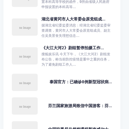
置本科高等学校的函件，9所由省级人民政府
申报设置的本科高等...
湖北省黄冈市人大常委会原党组成...
据湖北省纪委监委消息：经湖北省纪委监委审
查调查，黄冈市人大常委会原党组成员、副主
任吴美景丧失理想信念...
《大江大河2》剧组暂停拍摄工作...
搜狐娱乐讯 今天下午，《大江大河2》剧组发
布公告，称当前防控疫情是重中之重的任务，
为了避免剧组工作人...
泰国官方：已确诊8例新型冠状病...
芬兰国家旅游局致信中国游客：芬...