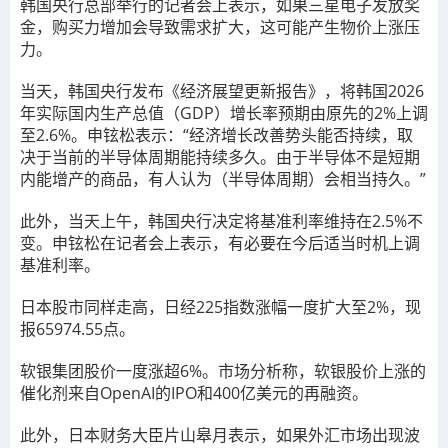
韩国央行总部举行的记者会上表示，如果三星电子
发放奖
金，购买力增加会导致需求扩大，这可能产生物价上涨压
力。
当天，韩国央行发布《经济展望更新报告》，将韩国2026
年实际国内生产总值（GDP）增长率预期由原先的2%上调
至2.6%。申铉松表示：“经济增长改善势头能否持续，取
决于当前的半导体周期能持续多久。由于半导体不是短期
内能增产的商品，有人认为（半导体周期）会相当持久。”
此外，当天上午，韩国央行决定将基准利率维持在2.5%不
变。申铉松在记者会上表示，有必要在今后适当时机上调
基准利率。
日本股市同样走高，
日经225指数涨幅一度扩大至
2
%，现
报65
974.55
点。
软银集团股价
一度涨超
6%。市场分析称，软银股价上涨的
催化剂来自OpenAI的IPO和400亿美元的再融资。
此外，
日本财务大臣片山皋月表示，如果外汇市场出现波