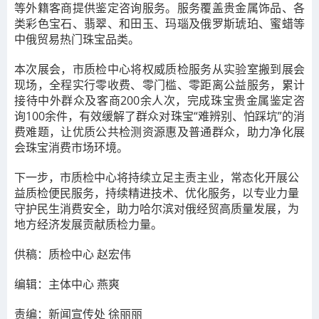
等外籍客商提供鉴定咨询服务。服务覆盖贵金属饰品、各
类彩色宝石、翡翠、和田玉、玛瑙及俄罗斯琥珀、蜜蜡等
中俄贸易热门珠宝品类。
本次展会，市质检中心将权威质检服务从实验室搬到展会
现场，全程实行零收费、零门槛、零距离公益服务，累计
接待中外群众及客商
200
余人次，完成珠宝贵金属鉴定咨
询
100
余件，有效缓解了群众对珠宝
“
难辨别、怕踩坑
”
的消
费难题，让优质公共检测资源惠及普通群众，助力净化展
会珠宝消费市场环境。
下一步，市质检中心将持续立足主责主业，常态化开展公
益质检便民服务，持续精进技术、优化服务，以专业力量
守护民生消费安全，助力哈尔滨对俄经贸高质量发展，为
地方经济发展贡献质检力量。
供稿：质检中心 赵宏伟
编辑：主体中心 燕爽
责编：新闻宣传处 徐丽丽