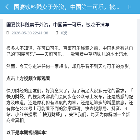
国宴饮料贱卖于外资，中国第一可乐，被吃干抹净
国宴饮料贱卖于外资，中国第一可乐，被吃干抹净
2026-05-30 22:41:38
0
次
很多人不知道，在可口可乐、百事可乐称霸之前，中国也曾有过自
己的“国民可乐”——天府可乐，一款带着中草药味儿的本土汽水。
然而，今天你走进任何一家超市，却几乎看不到天府可乐的身影。
点击上方视频立即观看
快刀财经的朋友们，好消息来了，为了满足大家多元化的需求，「
快刀财经
」的视频内容我们会同步在公众号上发布，还是熟悉的配
方及味道，还是犀利但有温度的内容，还是足够多的增量信息，还
有你在公众号上可能看不到的独家重磅。快去视频号、抖音、B
站、小红书搜索「
快刀财经
」，关注我们，每天为你解剖一个新
商业真相。
以下是本期视频脚本：