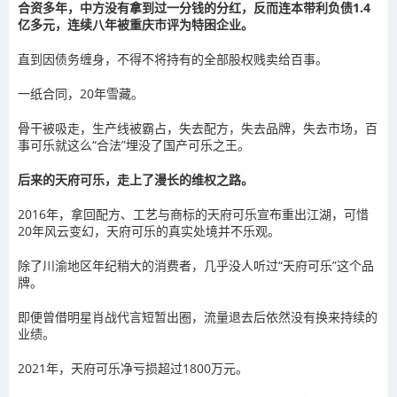
合资多年，中方没有拿到过一分钱的分红，反而连本带利负债1.4
亿多元，连续八年被重庆市评为特困企业。
直到因债务缠身，不得不将持有的全部股权贱卖给百事。
一纸合同，20年雪藏。
骨干被吸走，生产线被霸占，失去配方，失去品牌，失去市场，百
事可乐就这么“合法”埋没了国产可乐之王。
后来的天府可乐，走上了漫长的维权之路。
2016年，拿回配方、工艺与商标的天府可乐宣布重出江湖，可惜
20年风云变幻，天府可乐的真实处境并不乐观。
除了川渝地区年纪稍大的消费者，几乎没人听过“天府可乐”这个品
牌。
即便曾借明星肖战代言短暂出圈，流量退去后依然没有换来持续的
业绩。
2021年，天府可乐净亏损超过1800万元。