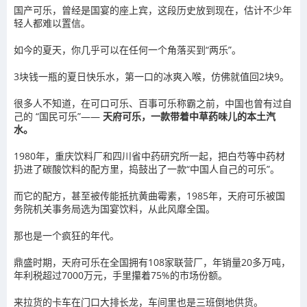
国产可乐，曾经是国宴的座上宾，这段历史放到现在，估计不少年
轻人都难以置信。
如今的夏天，你几乎可以在任何一个角落买到“两乐”。
3块钱一瓶的夏日快乐水，第一口的冰爽入喉，仿佛就值回2块9。
很多人不知道，在可口可乐、百事可乐称霸之前，中国也曾有过自
己的 “国民可乐”——
天府可乐，一款带着中草药味儿的本土汽
水。
1980年，重庆饮料厂和四川省中药研究所一起，把白芍等中药材
扔进了碳酸饮料的配方里，捣鼓出了一款“中国人自己的可乐”。
而它的配方，甚至被传能抵抗黄曲霉素，1985年，天府可乐被国
务院机关事务局选为国宴饮料，从此风靡全国。
那也是一个疯狂的年代。
鼎盛时期，天府可乐在全国拥有108家联营厂，年销量20多万吨，
年利税超过7000万元，手里攥着75%的市场份额。
来拉货的卡车在门口大排长龙，车间里也是三班倒地供货。