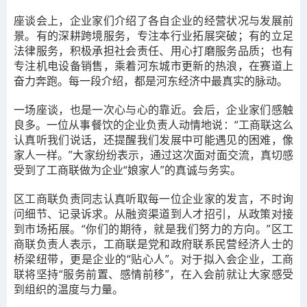
座谈会上，企业家们介绍了各自企业的经营状况与发展前
景。有的深耕
跨境服务
，专注
本行业拓展
突破；有的立足
法律
服务，
积极承担社会责任、
用心打磨
服务
品质；也有
专注机电设备销售
，
乘着河东城市更新的热浪，
在赛道上
奋力奔跑。每一段介绍，都是河东经济中最真实的脉动。
一场座谈，也是一次心与心的靠近。会后，企业家们感触
良多。一位从事餐饮的企业负责人动情地说：
“工商联这么
认真听我们说话，
还提醒我们发展中可能遇见的困难
，像
家人一样。
”大家纷纷表示，通过这次面对面交流，真切感
受到了工商联
做为企业
“娘家人”
的真诚与务实。
区工商联负责同志认真听取每一位企业家的发言，不时询
问细节、记录诉求。从融资渠道到人才招引，从政策对接
到市场拓展。
“
你们的期待，就是我们努力的方向。
”区工
商联负责人表示，工商联是党和政府联系民营经济人士的
桥梁纽带，更是企业的“贴心人”。对于拟入会企业，工商
联将坚持“服务前置、感情前移”，在入会前就让大家感受
到组织的温度与力量
。