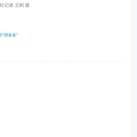
社记者 王刚 摄
“拼多多”