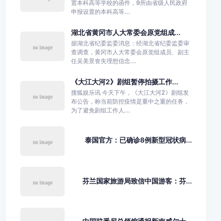
置本科高等学校的函件，9所由省级人民政府
申报设置的本科高等...
湖北省黄冈市人大常委会原党组成...
据湖北省纪委监委消息：经湖北省纪委监委审
查调查，黄冈市人大常委会原党组成员、副主
任吴美景丧失理想信念...
《大江大河2》剧组暂停拍摄工作...
搜狐娱乐讯 今天下午，《大江大河2》剧组发
布公告，称当前防控疫情是重中之重的任务，
为了避免剧组工作人...
泰国官方：已确诊8例新型冠状病...
芬兰国家旅游局致信中国游客：芬...