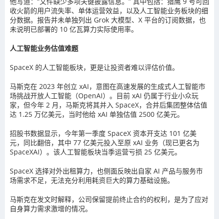
他写道：“文件缺少多项关键披露信息。” 其中包括：猎鹰 9 号可回
收火箭的用户流失率、单体运营效益，以及人工智能业务板块的细
分数据。报告并未单独列出 Grok 大模型、X 平台的订阅数据，也
未说明已部署的 10 亿瓦算力实际使用率。
人工智能业务估值难题
SpaceX 的人工智能板块，更是让投资者难以评估价值。
马斯克在 2023 年创立 xAI，意图在高速发展的生成式人工智能市
场挑战开放人工智能（OpenAI）。目前 xAI 仍属于行业小众玩
家，但今年 2 月，马斯克将其并入 SpaceX，合并后集团整体估值
达 1.25 万亿美元，当时他给 xAI 单独估值 2500 亿美元。
招股书数据显示，今年第一季度 SpaceX 资本开支达 101 亿美
元，同比翻倍，其中 77 亿美元投入至原 xAI 业务（现已更名为
SpaceXAI）。该人工智能板块当季运营亏损 25 亿美元。
SpaceX 选择对外出租算力，也侧面反映出自家 AI 产品与服务市
场需求不足，无法充分利用耗资巨大的算力基础设施。
马斯克在发文时解释，公司保留提前终止合约的权利，是为了应对
自身算力需求激增的情况。