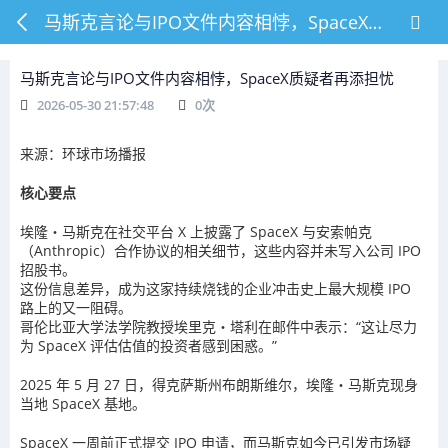
马斯克言论与IPO文件内容相悖，SpaceX质疑者再添担忧
马斯克言论与IPO文件内容相悖，SpaceX质疑者再添担忧
2026-05-30 21:57:48
0
次
来源：环球市场播报
核心要点
埃隆・马斯克在社交平台 X 上披露了 SpaceX 与安索帕克
（Anthropic）合作协议的相关细节，这些内容并未写入公司 IPO
招股书。
这份信息差异，成为这家持续烧钱的企业冲击史上最大规模 IPO
路上的又一阻碍。
哥伦比亚大学法学院教授埃里克・塔利在邮件中表示：“这让尽力
为 SpaceX 评估估值的投资者感到困惑。”
2025 年 5 月 27 日，得克萨斯州布朗斯维尔，埃隆・马斯克现身
当地 SpaceX 基地。
SpaceX 一周前正式提交 IPO 申请，而马斯克如今已引发市场疑