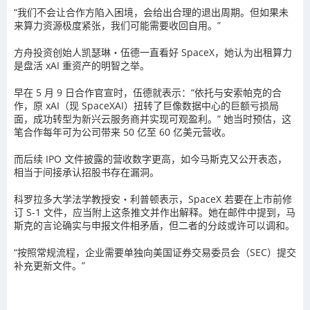
“我们不会让合作方陷入困境，会给出合理的退出周期。但如果未
来算力资源极度紧张，我们可能需要收回自用。”
方舟投资创始人凯瑟琳・伍德一直看好 SpaceX，她认为出租算力
是盘活 xAI 重资产的明智之举。
早在 5 月 9 日合作官宣时，伍德就表示：“依托与安索帕克的合
作，原 xAI（现 SpaceXAI）扭转了巨像数据中心的巨额亏损局
面，成功转型为新兴云服务商并实现可观盈利。” 她当时预估，这
笔合作每年可为公司带来 50 亿至 60 亿美元营收。
而后续 IPO 文件披露的营收数字更高，如今马斯克又公开表态，
相当于间接承认招股书存在漏洞。
科罗拉多大学法学教授安・利普顿表示，SpaceX 若要在上市前修
订 S-1 文件，应当附上这条推文并作出解释。她在邮件中提到，马
斯克的言论确实与申报文件相矛盾，但二者的分歧或许可以调和。
“按照常规流程，企业需要单独向美国证券交易委员会（SEC）提交
补充更新文件。”