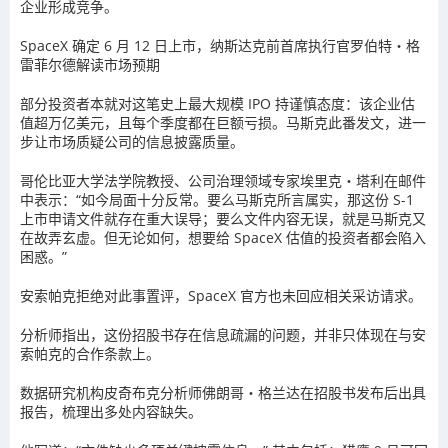
企业形成竞争。
SpaceX 确定 6 月 12 日上市，纳斯达克前首席执行官罗伯特・格
雷菲尔德解读市场预期
部分投资者本就对这笔史上最大规模 IPO 持谨慎态度：该企业估
值超万亿美元，且每个季度都在巨额亏损。马斯克此番发文，进一
步让市场质疑公司的信息披露质量。
哥伦比亚大学法学院教授、公司治理领域专家埃里克・塔利在邮件
中表示：“如今局面十分反常。要么马斯克所言属实，那这份 S-1
上市申请文件就存在重大误导；要么文件内容无误，就是马斯克又
在故弄玄虚。但无论如何，想要给 SpaceX 估值的投资者都会陷入
困惑。”
安索帕克拒绝对此事置评，SpaceX 官方也未回应相关采访请求。
分析师指出，这份招股书存在信息疏漏的问题，并非只体现在与安
索帕克的合作条款上。
数据研究机构皮奇布克分析师佛朗哥・格兰达在招股书发布后出具
报告，梳理出多处内容缺失。