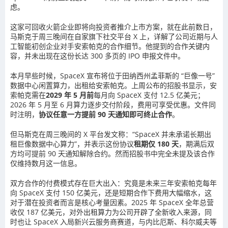
虑。
这家可回收火箭企业即将向投资者推介上市方案，就在此前数日，
马斯克于周三晚间在自家旗下社交平台 X 上，详解了公司近期与人
工智能初创企业对手安索帕克的合作细节。他提到的合作关键内
容，并未出现在这份长达 300 多页的 IPO 申报文件中。
本月早些时候，SpaceX 宣布将位于田纳西州孟菲斯的 “巨像一号”
数据中心闲置算力，出租给安索帕克。上周公布的招股书显示，安
索帕克需在
2029 年 5 月前
每月向 SpaceX 支付 12.5 亿美元；
2026 年 5 月至 6 月算力逐步交付阶段，费用可享受优惠。文件同
时注明，
协议任意一方提前 90 天通知即可终止合作
。
但马斯克在周三晚间的 X 平台发文称：“SpaceX 并未承诺长期出
租巨像数据中心算力”，并表示这份协议
租期仅 180 天
，期满后双
方均可提前 90 天通知解除合约。然而招股书中完全未提及该合作
仅维持数月这一信息。
双方合作的付费模式存在巨大出入：究竟是未来三年安索帕克每年
向 SpaceX 支付 150 亿美元，还是短期合作下费用大幅缩水，这
对于潜在投资者而言是核心考量因素。2025 年 SpaceX 全年总营
收仅 187 亿美元，对外出租算力为公司开辟了全新收入来源，同
时也让 SpaceX 入局新兴云服务商赛道，与内比厄斯、科尔威夫等