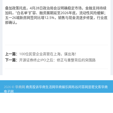
叠加政策托底，4月28日政治局会议明确稳定市场，金融支持持续
加码，“白名单”扩容、融资展期延至2026年底，流动性风险缓解；
五一26城新房网签同比增12.5%，销售与现金流逐步修复，行业底
部确认。
上一篇：
100位民营企业高管在上海，谋出海！
下一篇：
开源证券终止IPO之后：修正与重整背后的突围路
2026 © 华商网
商务投诉
华商生活网
华商娱乐网
布谷问答网
显密文库
华商
电子网