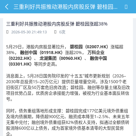
三重利好共振推动港股内房股反弹 碧桂园涨超38%
三重利好共振推动港股内房股反弹 碧桂园涨超38%
2026-05-30 21:49:13
0
次
5月29日，港股内房股显著拉升，
碧桂园（02007.HK）
涨幅超
38%，
融创中国（01918.HK）
涨超20%，
万科企业
（02202.HK）
、
龙湖集团（00960.HK）
、
融信中国
（03301.HK）
等同步走高。
消息面上，5月28日国务院印发的“十五五”城市更新规划（2026–
2030年总投资15–20万亿元）提供巨量增量空间，涉及1500个老
旧街区厂区及50万套危旧房改造；碧桂园、融创等存量土储及旧改
项目优势凸显，优质房企承接能力增强，被视为行业基本面反转信
号。
同时，债务重组落地形成支撑：碧桂园完成177亿美元境外债重组
及境内债展期，降债超900亿元、融资成本降至1–2.5%、未来五年
无集中兑付；融创境外债重组获82%债权人支持，拟通过全额债转
股消除600亿以上债务，成为首家境外债基本清零的大型民营房
企。