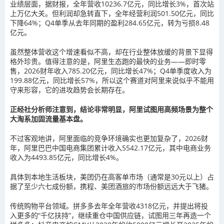
业绩层面，据财报，全年营收10236.7亿元，同比增长3%，首次站
上万亿大关。但利润却急转直下，全年经营利润501.50亿元，同比
下降64%；Q4单季从去年同期的盈利284.65亿元，转为亏损8.48
亿元。
虽然整体营收这个增速看似不高，却在行业整体放缓的背景下显得
格外珍贵。值得注意的是，阿里生态跑的最快的业务——即时零
售，2026财年收入785.20亿元，同比增长47%；Q4单季度收入为
199.88亿元，同比增长57%，所以这个赛道对阿里来说似乎不能用
守来形容，它的进攻趋势会长期存在。
正经社分析师注意到，结论非常明显，阿里试图用高频场景为整个
大淘系加固流量基本盘。
不过客观地讲，阿里面临的竞争环境确实也更加复杂了，2026财
年，阿里巴巴中国电商集团累计收入5542.17亿元，其中电商业务
收入为4493.85亿元，同比增长4%。
具体到本地生活板块，美团仍在高客单市场（通常是30元以上）占
据了至少六七成份额，携程、美团酒旅的市场份额远远大于飞猪。
传统购物平台领域。拼多多去年全年营收4318亿元，并提出将投
入更多的“千亿扶持”，继续重仓中国供应链，试图用三年再造一个