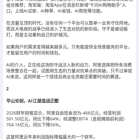
组合推荐；淘宝端：淘宝App在消息栏新增“千问AI购物助手”入
口，上线AI试穿、AI种草、AI省钱、AI帮抢等功能。
在流量见顶的时代，没有任何一个平台可以靠单一业务守住阵地。
而且大电商的战争已经进入了生态对抗的新阶段。守不是被动挨
打，而是主动重构自己的护城河。
如果用户的需求变得越来越多元，只有能提供全场景服务的平台，
才能留住用户的时间和钱包。
AI的介入，正在给这场防守战注入新的动力，阿里选择把所有消费
场景整合在一起，试图用生态的力量对抗单点的突破。只不过单就
AI来说，这同样是一个烧钱且商业化贡献还需要时间的赛道。
2
华山论剑，AI江湖混战正酣
2026财年财报显示，阿里自由现金流为-466亿元，经营利润
501.50亿元，同比下降64%，经调整EBITA（息税摊销前利润）
764.16亿元，同比下降56%。
这是阿里近年来利润指标降幅最大的一个财年。