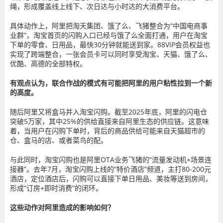
绳，形成覆盖线上线下、次日达与小时达的大消费平台。
具体动作上，阿里把淘天集团、饿了么、飞猪整合为“中国电商事
业群”，淘宝首页的闪购入口已经与饿了么全面打通，用户在淘宝
下单的零食、日用品，最快30分钟就能送到家。88VIP会员权益也
实现了跨端整合，一张会员卡可以同时享受淘宝、天猫、饿了么、
优酷、高德的全部特权。
有观点认为，联合作战的模式有可能把阿里的用户粘性拉到一个新
的高度。
随后阿里又将盒马并入淘宝闪购。截至2025年底，阿里的闪电仓
突破5万家，其中25%的供给直接来自阿里生态的供应链。这意味
着，当用户在闪购下单时，背后的商品供给可能来自天猫超市的
仓、盒马的店、或者菜鸟的配。
与此同时，淘宝闪购也是阿里OTA业务飞猪的“流量发动机+场景连
接器”。去年7月，淘宝闪购上线的“特价酒店”频道，主打80-200元
酒店，定位酒店后，闪购可以直接下单日用品、美妆等送到房间，
形成“订房+即时消费”的闭环。
这些动作对阿里造成的影响如何？