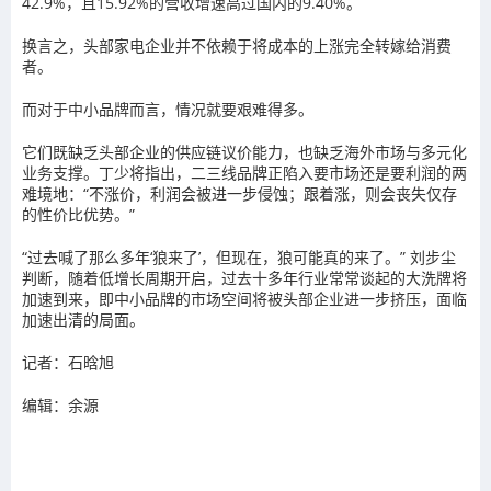
42.9%，且15.92%的营收增速高过国内的9.40%。
换言之，头部家电企业并不依赖于将成本的上涨完全转嫁给消费
者。
而对于中小品牌而言，情况就要艰难得多。
它们既缺乏头部企业的供应链议价能力，也缺乏海外市场与多元化
业务支撑。丁少将指出，二三线品牌正陷入要市场还是要利润的两
难境地：“不涨价，利润会被进一步侵蚀；跟着涨，则会丧失仅存
的性价比优势。”
“过去喊了那么多年‘狼来了’，但现在，狼可能真的来了。” 刘步尘
判断，随着低增长周期开启，过去十多年行业常常谈起的大洗牌将
加速到来，即中小品牌的市场空间将被头部企业进一步挤压，面临
加速出清的局面。
记者：石晗旭
编辑：余源