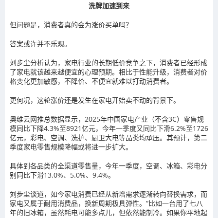
洗牌加速到来
但问题是，消费者真的会为涨价买单吗？
答案或许并不乐观。
刘步尘分析认为，家电行业的长期低价竞争之下，消费者已经形成
了家电就该越来越便宜的心理预期。相比于性能升级，消费者对价
格变化更加敏感，不降价、不便宜就难以打动消费者。
更何况，这轮涨价还是发生在家电开始卖不动的背景下。
奥维云网推总数据显示，2025年中国家电产业（不含3C）零售规
模同比下降4.3%至8921亿元，今年一季度又同比下滑6.2%至1726
亿元，彩电、空调、洗护、厨卫大电等品类均承压。其预计，第二
季度家电零售规模降幅或将进一步扩大。
具体到各品类的全渠道零售量，今年一季度，空调、冰箱、彩电分
别同比下滑13.0%、5.0%、9.4%。
刘步尘谈道，如今家电消费已经从新增需求逐渐转向替换需求，而
家电又属于耐用消费品，换新周期极具弹性。“比如一台用了七八
年的旧冰箱，虽然耗电可能多点儿，但依然能制冷。如果你平地起