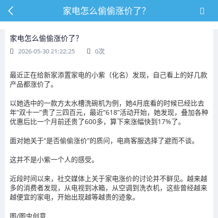
家电怎么偷偷涨价了？
家电怎么偷偷涨价了？
2026-05-30 21:22:25
0
次
最近正在给新家添置家电的小紫（化名）发现，自己看上的好几款
产品都涨价了。
以她选中的一款方太水槽洗碗机为例，她4月底看的时候已经比去
年“双十一”贵了三四百元，最近“618”活动开始，她发现，叠加各种
优惠后比一个月前还贵了600多，算下来涨幅快到17%了。
面对她关于“是否偷偷涨价”的质问，电商客服选择了避而不谈。
这并不是小紫一个人的感受。
近段时间以来，社交媒体上关于家电涨价的讨论并不鲜见。越来越
多的消费者发现，从电视到冰箱，从空调到洗衣机，这些曾经越来
越便宜的家电，开始出现越等越贵的迹象。
图/图虫创意