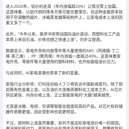
进入2026年，铝价的走高（年内涨幅超20%）让情况雪上加霜。
这意味着，以铝代铜的降本方案可能也要落空，且这种金属原本就
用于空调散热翅片、冰箱蒸发器等结构件上，让家电成本上涨的因
素又多了一个。
此外，“今年以来，美伊冲突带动国际油价波动，而塑料化工产品
本质上来自石油，价格也随之快速上涨”，刘步尘提道。
数据显示，家电外壳和内部零件等大量使用的ABS（丙烯腈-丁二
烯-苯乙烯）、PP（聚丙烯）年内涨幅一度超过40%。这意味着家
电外壳、零部件等大量使用的塑料材料，也开始面临涨价压力。
与此同时，AI家电浪潮也带来了新的变量。
家电行业分析师、钉科技创始人丁少将告诉中国新闻周刊，除了铜
铝等有色金属上涨，以及油价大涨推高塑料化工成本之外，AI芯片
供应紧张、内存价格上涨，正让智能家电的“大脑”越来越贵。
尤其是冰箱、电视、空调等智能化程度较高的产品，对芯片和存储
器件依赖更强，因此受影响也就更明显。
不过，原材料上涨虽然重要，却并不是这轮家电涨价唯一的原因。
更深层的驱动力，是家电行业在增收不增利的困境下，想要修复利