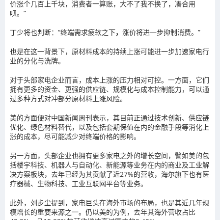
价涨个几百上千块，消费者一算账，大不了我不换了，凑合用
呗。”
丁少将也判断：“终端需求疲软之下
，
涨价将进一步抑制消费。”
也是在这一背景下，原材料成本的持续上涨可能进一步加速家电行
业的分化与洗牌。
对于头部家电企业而言，成本上涨的压力相对可控。一方面，它们
拥有更多的资金、更强的供应链、规模化与成本控制能力，可以通
过多种方式对冲部分原材料上涨风险。
美的方面便对中国新闻周刊表示，其目前正通过技术创新、供应链
优化、绿色材料替代，以及包括套期保值在内的金融手段等消化上
涨的成本，尽可能减少对终端价格的影响。
另一方面，头部企业也拥有更多家电之外的增长空间，譬如美的包
括楼宇科技、机器人与自动化、新能源等业务在内的商业及工业解
决方案板块，去年已经为其贡献了近27%的营收，海尔旗下也有医
疗器械、生物科技、工业互联网平台等业务。
此外，刘步尘提到，家电巨头在海外市场的布局，也是其近几年规
模增长的重要来源之一。仍以美的为例，去年其海外营收占比