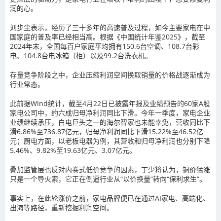
润的心。
刘步尘表示，经历了三十多年的高速普及过程，如今主要家电在中
国家庭的普及率已经相当高。根据《中国统计年鉴2025》，截至
2024年末，全国每百户家庭平均拥有150.6台空调、108.7台彩
电、104.8台电冰箱（柜）以及99.2台洗衣机。
存量竞争阶段之中，企业压缩利润空间换取销量的价格战逐渐成为
行业常态。
此前据Wind统计，截至4月22日已披露年报及业绩预告的60家A股
家电公司中，约六成归母净利润同比下滑。今年一季度，家电企业
业绩继续承压，白电巨头之一的海尔智家也未能幸免，营收同比下
滑6.86%至736.87亿元，归母净利润同比下滑15.22%至46.52亿
元；厨电方面，以老板电器为例，其营收和归母净利润也分别下降
5.46%、9.82%至19.63亿元、3.07亿元。
叠加监管层也反对内卷式低价竞争的因素，丁少将认为，铜价猛涨
只是一个导火索，它正在倒逼行业从“以价换量”转向“保利求生”。
事实上，在此轮涨价之前，家电品牌便已在通过AI家电、高端化、
出海等路径，重新挖掘利润空间。