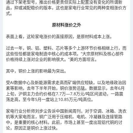
通过下架老型号，推出价格更贵但实际上配置没有变化的所谓新
品，抑或减配稳价的版本，这也是家电行业常见的两种变相涨价方
式。
原材料涨价之外
表面上看，这轮家电涨价的直接原因，是原材料成本上涨。
过去一年，铜、铝、塑料、芯片等多个上游环节价格相继上行，而
这些恰恰都是家电制造中核心的成本项。“大宗原材料及核心部件
价格持续上涨对企业的影响很大。”美的方面坦言。
其中，铜价上涨的影响最为突出。
受AI数据中心及新能源需求走高而矿端供应短缺，以及地缘政治因
素等影响，去年下半年开始，铜价涨势迅猛。数据显示，去年6月
上旬，沪铜主力合约价格在7.7万—7.8万元/吨区间波动，一路震
荡走高，至今年5月一度站上10.85万元/吨高位。
家电行业分析师刘步尘告诉中国新闻周刊，对于空调、冰箱、洗衣
机等大家电而言，铜广泛用于压缩机、电机、冷凝器及连接管路
中，是重要的核心材料。此前，市场上甚至一度出现铝代铜的讨
论，原因正是铜价上涨过快。