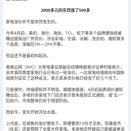
2000多元的东西涨了500多
家电涨价并不是突然发生的。
今年4月初，美的、海尔、海信、TCL、松下等多个品牌便陆续被
曝出提高出厂供货价，涉及彩电、空调、冰箱、洗衣机、烟机等多
个品类，涨幅在5%—20%不等。
但这还不是最初的起点。
奥维云网（AVC）大家电事业部副总经理杨超曾对证券时报表示，
去年第四季度家电行业已有过一轮涨价。一位家电经销商向中国新
闻周刊证实了这种说法，表示其来货价格已经涨了好几个月了。
只是彼时，终端感知并不明显。据媒体报道，4月初品牌调价通知
曝出后，多地的多家线下门店还表示暂未接到正式通知，或“五一”
后执行，市场整体仍处于观望阶段。
而如今，变化开始浮出水面。
上月底，在销售的涨价警告下，即便要到10月才交房，但唐俊杰
（化名）还是预购了全套大件家电。本来他还怀疑自己是被逼单话