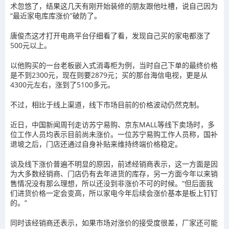
术忽悠了，结果这几天有刚开始装修的朋友跟他吐槽，说自己因为
“最近家电库库涨价”破防了。
唐俊杰这才打开电商平台仔细看了看，发现自己买的家电都涨了
500元以上。
以他购买的一台老板嵌入式消毒柜为例，当时自己下单的最终价格
是不到2300元，现在则要2879元；买的那台海信电视，更是从
4300元左右，涨到了5100多元。
不过，相比于线上渠道，线下市场目前的价格波动仍然克制。
近日，中国新闻周刊走访苏宁易购、京东MALL等线下卖场时，多
位工作人员均表示目前尚未涨价。一位苏宁易购工作人员称，国补
退坡之后，门店还通过自身补贴来维持终端价格稳定。
谈及线下涨价普遍不明显的原因，前述经销商表示，这一方面是因
为大多数经销商、门店仍有去年进货的库存，另一方面今年以来销
售情况没有那么理想，所以还没到非涨价不可的时候。“但后面我
们进货价格一定会变高，所以家电今年后续会涨价基本是板上钉钉
的。”
同时该经销商还表示，如果市场对涨价的接受度很差，厂家还可能