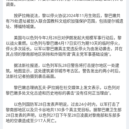
调查。
按萨拉梅说法，黎以停火协议2024年11月生效后，黎巴嫩共
有79处遗址被划入联合国教科文组织加强保护范围，包括提尔城遗
址、博福特城堡。
美国与以色列今年2月28日对伊朗发起大规模军事行动后，黎
以战火重燃。以色列与黎巴嫩4月17日实行为期10天的临时停火，
停火多次延长。以军以黎巴嫩真主党违反停火为由发动袭击，并在
其占领的黎南部地区拆除和炸毁所谓“真主党军事基础设施”。
据法新社报道，以色列军队28日警告将打击提尔地区一处建
筑。地图显示，这处建筑紧邻城市考古区。警告发出约两小时后，
法新社记者拍摄到袭击画面。
黎巴嫩总理纳瓦夫·萨拉姆在社交媒体上发文表示，以色列对
黎巴嫩多处文化古迹和历史地标的袭击“没有任何正当理由”。
以色列国防军28日发表声明说，过去24小时内，以军打击了
黎南部地区以及贝卡谷地共130多个真主党目标。据黎巴嫩卫生部
28日发表的声明，以色列27日下午至28日凌晨对黎南部和东部多
地的空袭造成至少17人死亡。