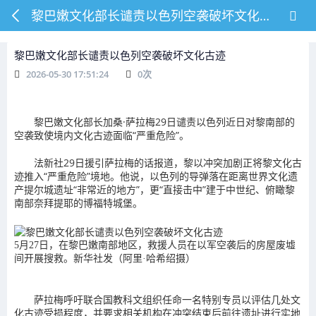
黎巴嫩文化部长谴责以色列空袭破坏文化古迹
黎巴嫩文化部长谴责以色列空袭破坏文化古迹
2026-05-30 17:51:24
0
次
黎巴嫩文化部长加桑·萨拉梅29日谴责以色列近日对黎南部的
空袭致使境内文化古迹面临“严重危险”。
法新社29日援引萨拉梅的话报道，黎以冲突加剧正将黎文化古
迹推入“严重危险”境地。他说，以色列的导弹落在距离世界文化遗
产提尔城遗址“非常近的地方”，更“直接击中”建于中世纪、俯瞰黎
南部奈拜提耶的博福特城堡。
5月27日，在黎巴嫩南部地区，救援人员在以军空袭后的房屋废墟
间开展搜救。新华社发（阿里·哈希绍摄）
萨拉梅呼吁联合国教科文组织任命一名特别专员以评估几处文
化古迹受损程度，并要求相关机构在冲突结束后前往遗址进行实地